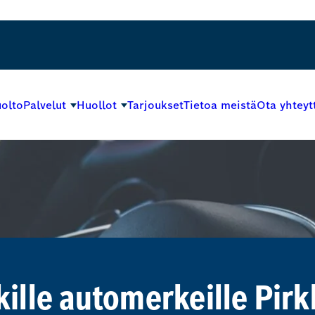
olto
Palvelut
Huollot
Tarjoukset
Tietoa meistä
Ota yhteyt
kille automerkeille Pirk