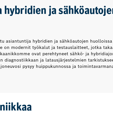
 hybridien ja sähköautoje
u asiantuntija hybridien ja sähköautojen huolloissa
n modernit työkalut ja testauslaitteet, jotka takaav
ekaanikkomme ovat perehtyneet sähkö- ja hybridiajone
en diagnostiikkaan ja latausjärjestelmien tarkistuks
diajoneuvosi pysyy huippukunnossa ja toimintavarman
niikkaa