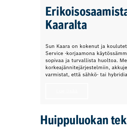
Erikoisosaamista
Kaaralta
Sun Kaara on kokenut ja koulutett
Service -korjaamona käytössämme o
sopivaa ja turvallista huoltoa. M
korkeajännitejärjestelmiin, akkuj
varmistat, että sähkö- tai hybri
Lue lisää
Huippuluokan tek