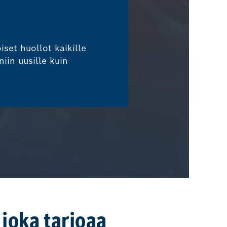
set huollot kaikille
niin uusille kuin
joka tarjoaa