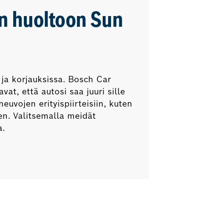
n huoltoon
Sun
 ja korjauksissa. Bosch Car
at, että autosi saa juuri sille
uvojen erityispiirteisiin, kuten
een. Valitsemalla meidät
a.