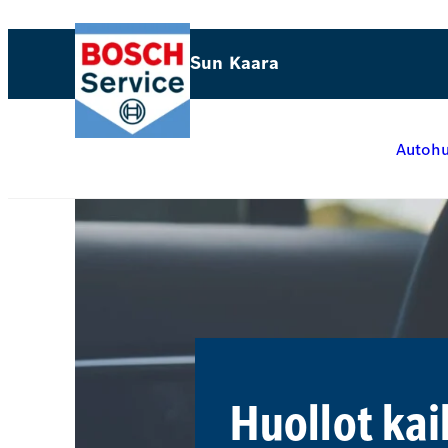
Siirry
sisältöön
Sun Kaara
Autohu
Huollot kai