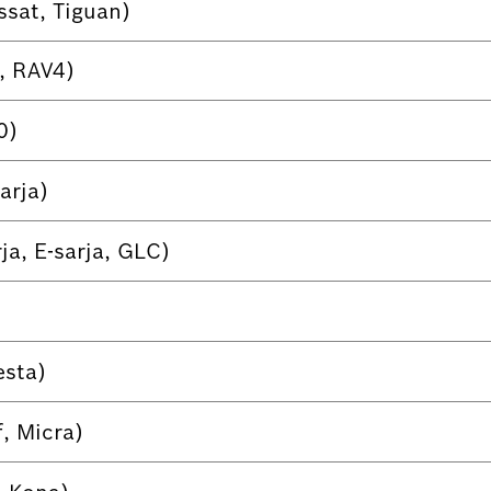
ssat, Tiguan)
s, RAV4)
0)
arja)
ja, E-sarja, GLC)
esta)
, Micra)