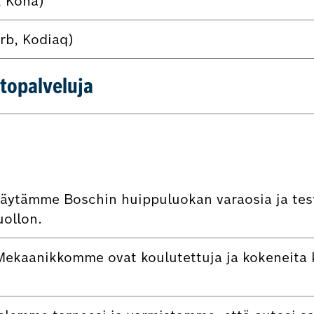
, Kona)
rb, Kodiaq)
topalveluja
äytämme Boschin huippuluokan varaosia ja testi
uollon.
ekaanikkomme ovat koulutettuja ja kokeneita k