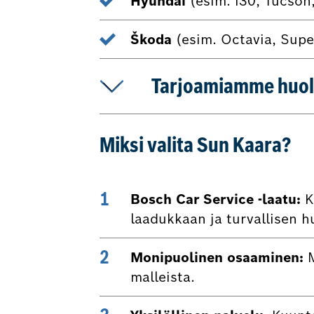
Hyundai
(esim. i30, Tucson
Škoda
(esim. Octavia, Supe
Tarjoamiamme huol
Miksi valita Sun Kaara?
Bosch Car Service -laatu:
K
laadukkaan ja turvallisen h
Monipuolinen osaaminen:
M
malleista.