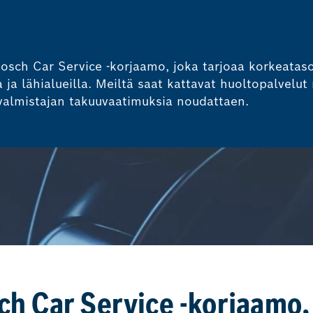
osch Car Service -korjaamo, joka tarjoaa korkeatasoi
ja lähialueilla. Meiltä saat kattavat huoltopalvelut 
valmistajan takuuvaatimuksia noudattaen.
h Car Service -korjaamo, 