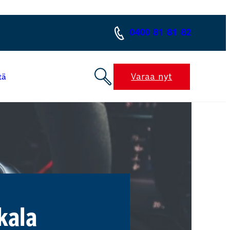
0400 81 81 82
Varaa nyt
tä
kala