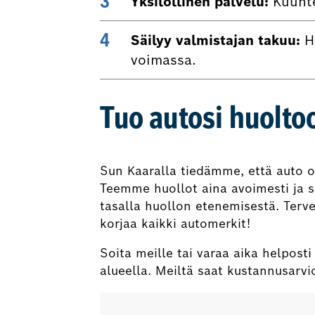
Yksilöllinen palvelu:
Kuunte
Säilyy valmistajan takuu:
Hu
voimassa.
Tuo autosi huolto
Sun Kaaralla tiedämme, että auto on 
Teemme huollot aina avoimesti ja s
tasalla huollon etenemisestä. Terv
korjaa kaikki automerkit!
Soita meille tai varaa aika helpost
alueella. Meiltä saat kustannusarv