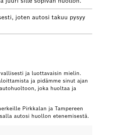
juuri sille sopivan huollon.
sti, joten autosi takuu pysyy
llisesti ja luottavaisin mielin.
loittamista ja pidämme sinut ajan
autohuoltoon, joka huoltaa ja
merkeille Pirkkalan ja Tampereen
salla autosi huollon etenemisestä.