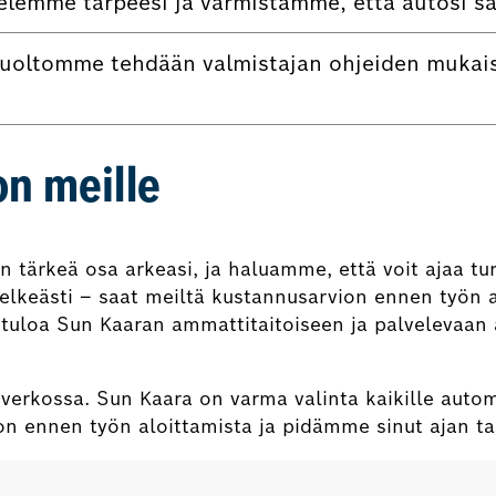
lemme tarpeesi ja varmistamme, että autosi saa 
oltomme tehdään valmistajan ohjeiden mukaise
on meille
tärkeä osa arkeasi, ja haluamme, että voit ajaa turva
elkeästi – saat meiltä kustannusarvion ennen työn a
etuloa Sun Kaaran ammattitaitoiseen ja palvelevaan 
i verkossa. Sun Kaara on varma valinta kaikille auto
ion ennen työn aloittamista ja pidämme sinut ajan ta