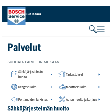
Siirry
sisältöön
Sun Kaara
Palvelut
SUODATA PALVELUN MUKAAN
Sähköjärjestelmän
Tarkastukset
huolto
Rengashuolto
Moottorihuolto
Polttimoiden tarkistus
Auton huolto ja korjaus
Sähköjärjestelmän huolto