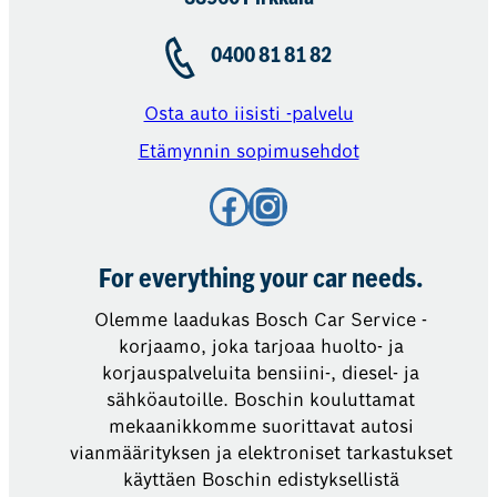
0400 81 81 82
Osta auto iisisti -palvelu
Etämynnin sopimusehdot
Facebook
Instagram
For everything your car needs.
Olemme laadukas Bosch Car Service -
korjaamo, joka tarjoaa huolto- ja
korjauspalveluita bensiini-, diesel- ja
sähköautoille. Boschin kouluttamat
mekaanikkomme suorittavat autosi
vianmäärityksen ja elektroniset tarkastukset
käyttäen Boschin edistyksellistä