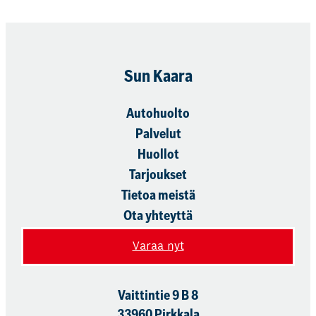
Sun Kaara
Autohuolto
Palvelut
Huollot
Tarjoukset
Tietoa meistä
Ota yhteyttä
Varaa nyt
Vaittintie 9 B 8
33960 Pirkkala