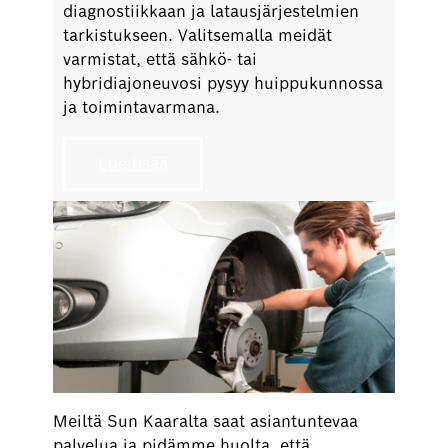
diagnostiikkaan ja latausjärjestelmien
tarkistukseen. Valitsemalla meidät
varmistat, että sähkö- tai
hybridiajoneuvosi pysyy huippukunnossa
ja toimintavarmana.
Lue lisää
Meiltä Sun Kaaralta saat asiantuntevaa
palvelua ja pidämme huolta, että