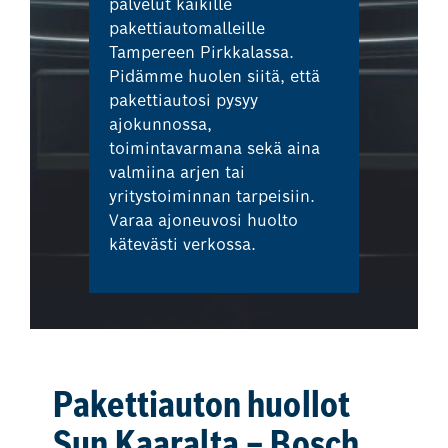
palvelut kaikille
pakettiautomalleille
Tampereen Pirkkalassa.
Pidämme huolen siitä, että
pakettiautosi pysyy
ajokunnossa,
toimintavarmana sekä aina
valmiina arjen tai
yritystoiminnan tarpeisiin.
Varaa ajoneuvosi huolto
kätevästi verkossa.
Pakettiauton huollot
Sun Kaaralta – Bosch