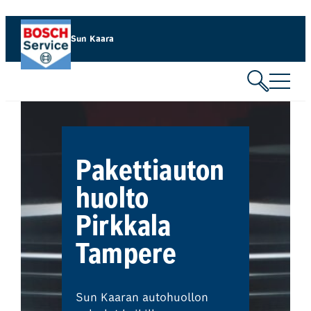
Siirry
sisältöön
Sun Kaara
Pakettiauton
huolto
Pirkkala
Tampere
Sun Kaaran autohuollon