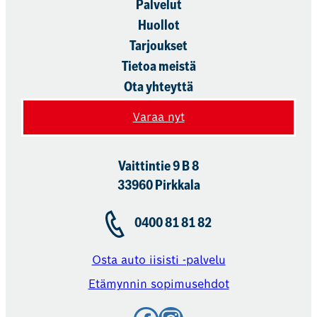
Palvelut
Huollot
Tarjoukset
Tietoa meistä
Ota yhteyttä
Varaa nyt
Vaittintie 9 B 8
33960 Pirkkala
0400 81 81 82
Osta auto iisisti -palvelu
Etämynnin sopimusehdot