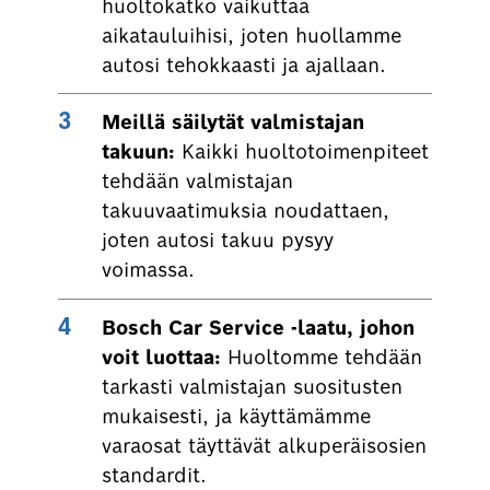
huoltokatko vaikuttaa
aikatauluihisi, joten huollamme
autosi tehokkaasti ja ajallaan.
Meillä säilytät valmistajan
takuun:
Kaikki huoltotoimenpiteet
tehdään valmistajan
takuuvaatimuksia noudattaen,
joten autosi takuu pysyy
voimassa.
Bosch Car Service -laatu, johon
voit luottaa:
Huoltomme tehdään
tarkasti valmistajan suositusten
mukaisesti, ja käyttämämme
varaosat täyttävät alkuperäisosien
standardit.