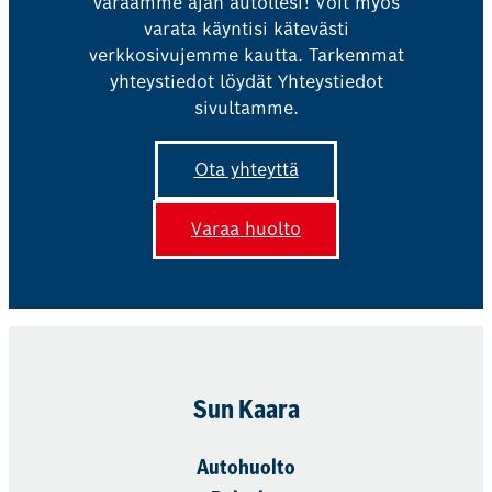
varaamme ajan autollesi! Voit myös
varata käyntisi kätevästi
verkkosivujemme kautta. Tarkemmat
yhteystiedot löydät Yhteystiedot
sivultamme.
Ota yhteyttä
Varaa huolto
Sun Kaara
Autohuolto